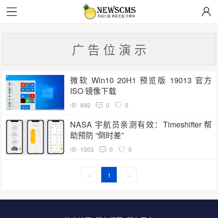
广 告 位 演 示
微软 Win10 20H1 预览版 19013 官方
ISO 镜像下载
892
0
0
NASA 宇航员亲测有效：Timeshifter 帮
助预防 “倒时差”
1003
0
0
‹‹
1
››